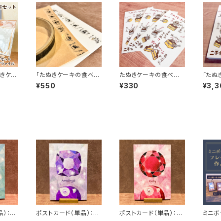
ぬきケー
「たぬきケーキの食べ
たぬきケーキの食べ方
「たぬ
方」透明テープ
シール/同柄3シートセッ
方」シ
¥550
¥330
¥3,3
ト
）：「3
ポストカード（単品）：「2
ポストカード（単品）：「7
ミニボ
」
月：アメジスト」
月：ルビー」
品：全