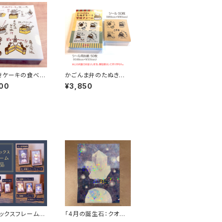
きケーキの食べ
かごんま弁のたぬきケ
ール50枚セット
ーキのクラフトシール5
00
¥3,850
0枚セット
ックスフレーム作
「4月の誕生石：クオー
8種(背面マグネッ
ツ」クリアファイル