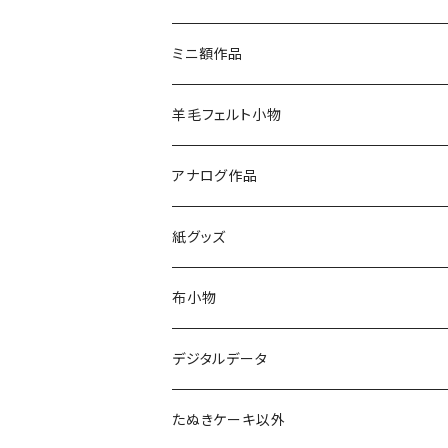
シール
ミニ額作品
ステッカー
アンティーク調額
羊毛フェルト小物
テープ
ミニボックス額
アナログ作品
その他
アクリル画（背面マグネット）
紙グッズ
レターセット
布小物
便箋セット
シルクスクリーン作品
デジタルデータ
A4サイズトートバッグ
ポチ袋
タオル
ポチ袋・ラッピング
たぬきケーキ以外